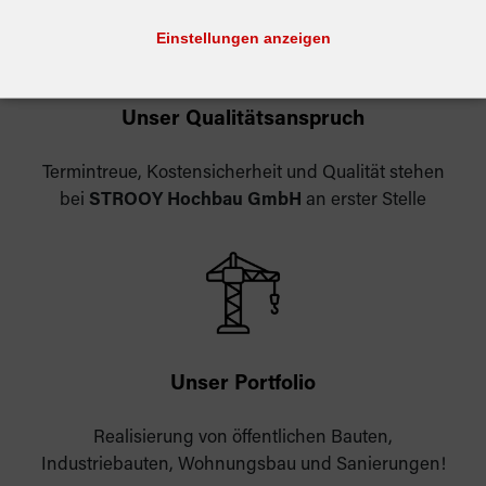
Einstellungen anzeigen
Unser Qualitätsanspruch
Termintreue, Kostensicherheit und Qualität stehen
bei
STROOY Hochbau GmbH
an erster Stelle
Unser Portfolio
Realisierung von öffentlichen Bauten,
Industriebauten, Wohnungsbau und Sanierungen!