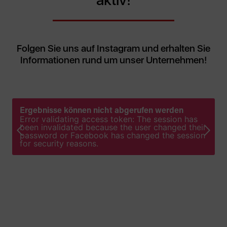
aktiv!
Zimmereiarbeiten
Folgen Sie uns auf Instagram und erhalten Sie
Vom Dachstuhl oder Carport bis hin zur Fassade
Informationen rund um unser Unternehmen!
bieten wir ein breites Spektrum an
Zimmereiarbeiten.
Ergebnisse können nicht abgerufen werden
Error validating access token: The session has
been invalidated because the user changed their
password or Facebook has changed the session
for security reasons.